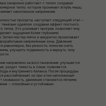
тера синхронно работают с телом, создавая
номерное тепло, которое проникает вглубь мышц
снимает накопленное напряжение.
олностью прогреты, наступает следующий этап —
 тяжёлым одеялом, создавая эффект плотного,
 тепла. Это усиливает прогрев, позволяет ему
 делает ощущения более глубокими
. Затем мастер мягко и аккуратно прокатывает
 прорабатывая напряжённые зоны. Давление
я равномерно, без резкости, помогая снять
жимы, улучшить подвижность и вернуть телу
ости.
ие направлено на восстановление: улучшается
е, уходит тяжесть в спине, появляется
оды и внутреннего баланса. После процедуры
ся расслабленным, но при этом наполненным
ет скованность, движения становятся лёгкими,
яние — спокойным и устойчивым.