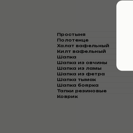
Пр
Простыня
Полотенце
Халат вафельный
Килт вафельный
Шапка
Шапка из овчины
Шапка из ламы
Шапка из фетра
Шапка тымак
Шапка боярка
Тапки резиновые
Коврик