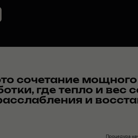
это сочетание мощного
отки, где тепло и вес 
асслабления и восста
Процедура нач