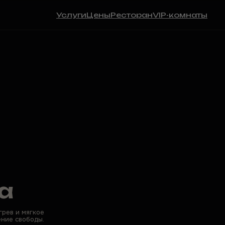
Услуги
Цены
Ресторан
VIP-комнаты
Уважаемые гости!
Бронирование доступно только для посещения
комплекса. Запись на процедуры производится на
месте.
Заполните форму ниже, и мы вам перезвоним.
+7
Я соглашаюсь на обработку персональных данных
а
в соответствии с
политикой конфиденциальности
Связаться
грев и мягкое
ние свободы.