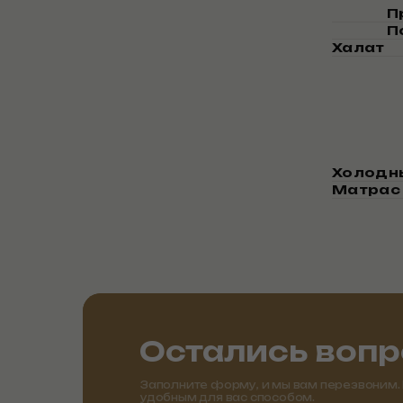
П
П
Халат
Холодны
Матрас 
Остались воп
Заполните форму, и мы вам перезвоним.
удобным для вас способом.