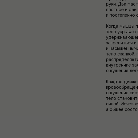
руки. Два мас
плотное и рав
и постепенно 
Когда мышцы п
тело укрывают
удерживающего
закрепиться и
и насыщенными
тело скалкой,
распределяетс
внутренние за
ощущение лёгк
Каждое движен
кровообращени
ощущение своб
тело становит
силой. Исчеза
а общее состо