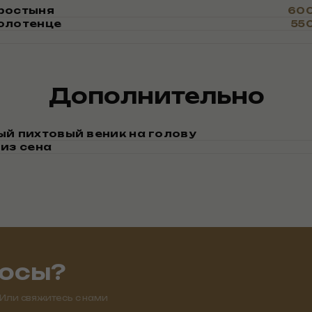
ростыня
600
олотенце
550
Дополнительно
й пихтовый веник на голову
из сена
росы?
 Или свяжитесь с нами